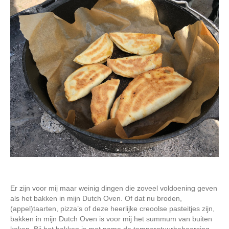
Er zijn voor mij maar weinig dingen die zoveel voldoening geven
als het bakken in mijn Dutch Oven. Of dat nu broden,
(appel)taarten, pizza’s of deze heerlijke creoolse pasteitjes zijn,
bakken in mijn Dutch Oven is voor mij het summum van buiten