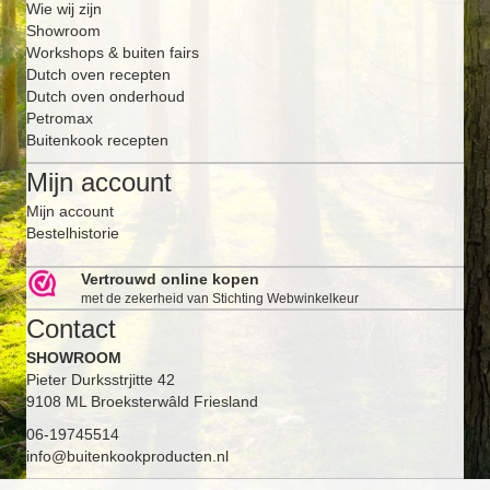
Wie wij zijn
Showroom
Workshops & buiten fairs
Dutch oven recepten
Dutch oven onderhoud
Petromax
Buitenkook recepten
Mijn account
Mijn account
Bestelhistorie
Vertrouwd online kopen
met de zekerheid van Stichting Webwinkelkeur
Contact
SHOWROOM
Pieter Durksstrjitte 42
9108 ML Broeksterwâld Friesland
06-19745514
info@buitenkookproducten.nl