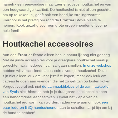
namelijk een eenvoudige maar zeer effectieve houtkachel én van
een hoogwaardige kwaliteit. De houtkachel is niet alleen geschikt
om op te koken, hij geeft ook een heerlijke stralingswarmte.
Hierdoor is het prettig om rond de
Frontier Stove
plaats te
nemen. Kook gezellig voor een grote groep vrienden of voor je
hele familie.
Houtkachel accessoires
Aan een
Frontier Stove
alleen heb je natuurlijk nog niet genoeg.
Met de juiste accessoires voor je draagbare houtkachel maak jij
gerechten waar iedereen van zal gaan smullen.
In onze webshop
hebben wij verschillende accessoires voor je houtkachel. Deze
zijn niet alleen leuk om voor jezelf te kopen, maar ook leuk om
cadeau te doen aan vrienden die nét zo gek zijn op buiten koken.
Vergeet vooral ook niet
de aanmaakblokjes of de aanmaakbollen
van Syttis
niet, hiermee heb je je draagbare houtkachel binnen
een handomdraai aangestoken. Omdat het klepje van de
houtkachel erg warm kan worden, raden we je aan om ook
een
paar lederen BBQ handschoenen
aan te schaffen, altijd fijn om bij
de hand te hebben!