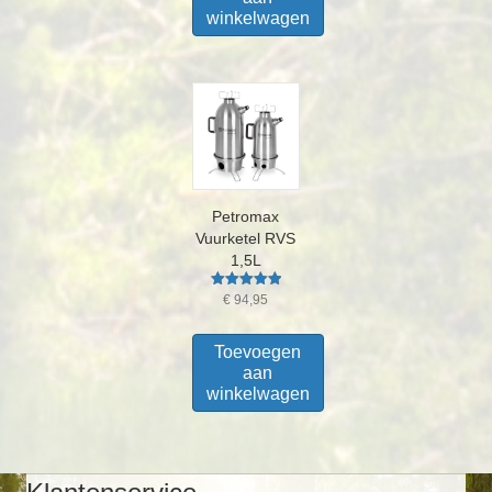
winkelwagen
Petromax
Vuurketel RVS
1,5L
Gewaardeerd
€
94,95
5.00
uit 5
Toevoegen
aan
winkelwagen