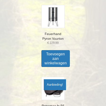
Feuerhand
Pyron Vuurton
€
229,99
Toevoegen
aan
winkelwagen
Aanbieding!
Petromax fs 56