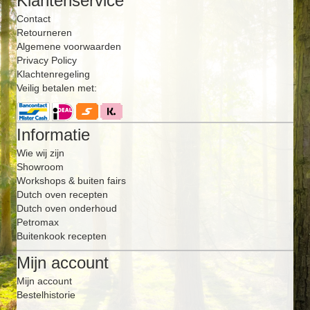
Klantenservice
Contact
Retourneren
Algemene voorwaarden
Privacy Policy
Klachtenregeling
Veilig betalen met:
Informatie
Wie wij zijn
Showroom
Workshops & buiten fairs
Dutch oven recepten
Dutch oven onderhoud
Petromax
Buitenkook recepten
Mijn account
Mijn account
Bestelhistorie