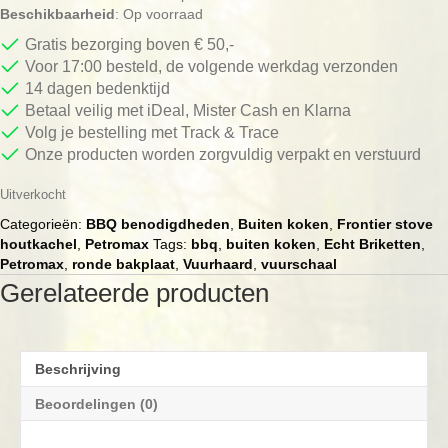
Beschikbaarheid
: Op voorraad
Gratis bezorging boven € 50,-
Voor 17:00 besteld, de volgende werkdag verzonden
14 dagen bedenktijd
Betaal veilig met iDeal, Mister Cash en Klarna
Volg je bestelling met Track & Trace
Onze producten worden zorgvuldig verpakt en verstuurd
Uitverkocht
Categorieën:
BBQ benodigdheden
,
Buiten koken
,
Frontier stove
houtkachel
,
Petromax
Tags:
bbq
,
buiten koken
,
Echt Briketten
,
Petromax
,
ronde bakplaat
,
Vuurhaard
,
vuurschaal
Gerelateerde producten
Beschrijving
Beoordelingen (0)