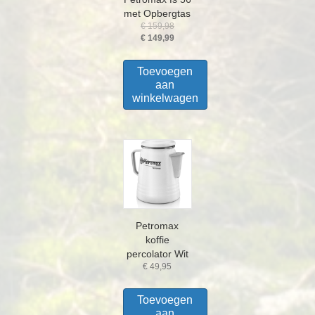
met Opbergtas
Oorspronkelijke
€
159,98
prijs
Huidige
€
149,99
was:
prijs
€ 159,98.
is:
Toevoegen
€ 149,99.
aan
winkelwagen
Petromax
koffie
percolator Wit
€
49,95
Toevoegen
aan