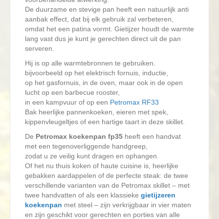
De duurzame en stevige pan heeft een natuurlijk anti
aanbak effect, dat bij elk gebruik zal verbeteren,
omdat het een patina vormt. Gietijzer houdt de warmte
lang vast dus je kunt je gerechten direct uit de pan
serveren.
Hij is op alle warmtebronnen te gebruiken.
bijvoorbeeld op het elektrisch fornuis, inductie,
op het gasfornuis, in de oven, maar ook in de open
lucht op een barbecue rooster,
in een kampvuur of op een
Petromax RF33
Bak heerlijke pannenkoeken, eieren met spek,
kippenvleugeltjes of een hartige taart in deze skillet.
De
Petromax koekenpan fp35
heeft een handvat
met een tegenoverliggende handgreep,
zodat u ze veilig kunt dragen en ophangen.
Of het nu thuis koken of haute cuisine is, heerlijke
gebakken aardappelen of de perfecte steak: de twee
verschillende varianten van de Petromax skillet – met
twee handvatten of als een klassieke
gietijzeren
koekenpan
met steel – zijn verkrijgbaar in vier maten
en zijn geschikt voor gerechten en porties van alle