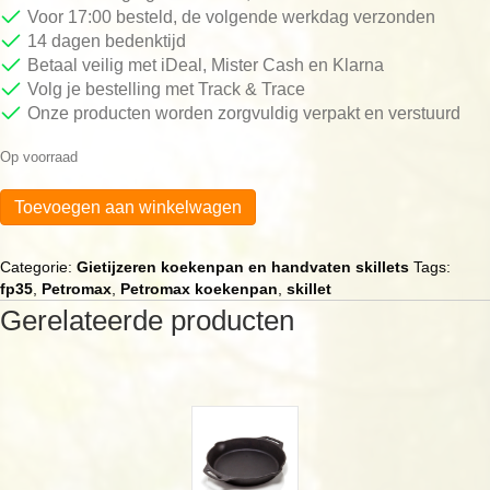
Voor 17:00 besteld, de volgende werkdag verzonden
14 dagen bedenktijd
Betaal veilig met iDeal, Mister Cash en Klarna
Volg je bestelling met Track & Trace
Onze producten worden zorgvuldig verpakt en verstuurd
Op voorraad
Petromax
Toevoegen aan winkelwagen
skillet
fp35
aantal
Categorie:
Gietijzeren koekenpan en handvaten skillets
Tags:
fp35
,
Petromax
,
Petromax koekenpan
,
skillet
Gerelateerde producten