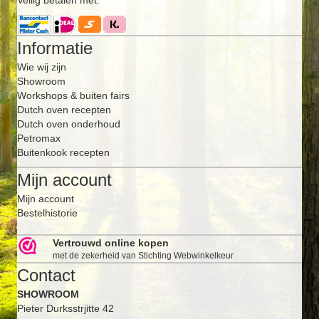
Informatie
Wie wij zijn
Showroom
Workshops & buiten fairs
Dutch oven recepten
Dutch oven onderhoud
Petromax
Buitenkook recepten
Mijn account
Mijn account
Bestelhistorie
Vertrouwd online kopen
met de zekerheid van Stichting Webwinkelkeur
Contact
SHOWROOM
Pieter Durksstrjitte 42