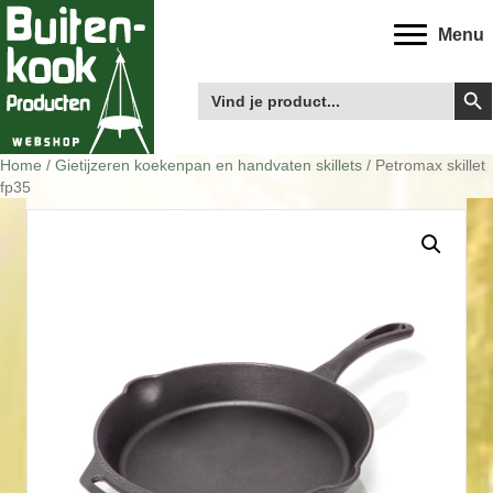
Menu
Zoek
Zoek
naar:
Home
/
Gietijzeren koekenpan en handvaten skillets
/ Petromax skillet
fp35