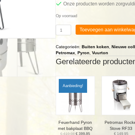
Onze producten worden zorgvuldi
Op voorraad
Feuerhand
Toevoegen aan winkelwa
Pyron
Vuurton
aantal
Categorieën:
Buiten koken
,
Nieuwe col
Petromax
,
Pyron
,
Vuurton
Gerelateerde producte
Aanbieding!
Feuerhand Pyron
Petromax Rock
met bakplaat BBQ
Stove RF33
Oorspronkelijke
Huidige
€
419,98
€
399,95
€
149,95