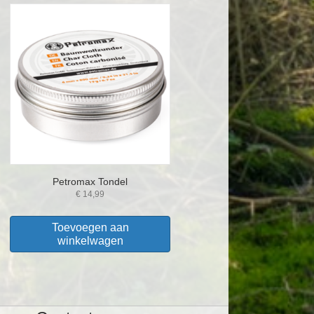
Petromax Tondel
€
14,99
Toevoegen aan
winkelwagen