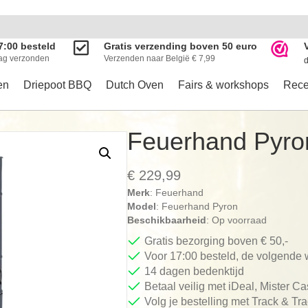
7:00 besteld
Gratis verzending boven 50 euro
ag verzonden
Verzenden naar België € 7,99
d
en
Driepoot BBQ
Dutch Oven
Fairs & workshops
Rece
Feuerhand Pyro
€
229,99
Merk
: Feuerhand
Model
: Feuerhand Pyron
Beschikbaarheid
: Op voorraad
Gratis bezorging boven € 50,-
Voor 17:00 besteld, de volgende
14 dagen bedenktijd
Betaal veilig met iDeal, Mister C
Volg je bestelling met Track & Tr