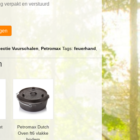
g verpakt en verstuurd
gen
lectie Vuurschalen
,
Petromax
Tags:
feuerhand
,
n
et
Petromax Dutch
Oven ft6 vlakke
bodem