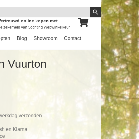
Zoekknop
Vertrouwd online kopen met
e zekerheid van Stichting Webwinkelkeur
pten
Blog
Showroom
Contact
n Vuurton
 werkdag verzonden
ash en Klarna
ace