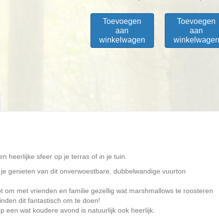
prijs
prijs
was:
is:
Toevoegen
Toevoegen
€ 419,98.
€ 399,95.
aan
aan
winkelwagen
winkelwage
n heerlijke sfeer op je terras of in je tuin.
je genieten van dit onverwoestbare, dubbelwandige vuurton
bt om met vrienden en familie gezellig wat marshmallows te roosteren
inden dit fantastisch om te doen!
een wat koudere avond is natuurlijk ook heerlijk.