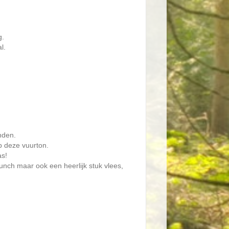
g.
l.
nden.
p deze vuurton.
as!
lunch maar ook een heerlijk stuk vlees,