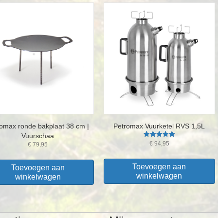
omax ronde bakplaat 38 cm |
Petromax Vuurketel RVS 1,5L
Vuurschaa
Gewaardeerd
€
94,95
€
79,95
5.00
uit 5
Toevoegen aan
Toevoegen aan
winkelwagen
winkelwagen