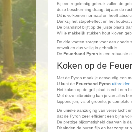
Bij een regelmatig gebruik zullen de g
deze bescherming draagt bij aan de rustie
Dit is volkomen normaal en heeft absolu
Dankzij het stapel-effect en het houtvat 
De brandstof blijft op de juiste plaats 
Wil je makkelijk stukken hout kloven ge
De drie voeten zorgen voor een goede st
omvalt en dus veilig in gebruik is.
De
Feuerhand Pyron
is een robuuste en
Koken op de Feuer
Met de Pyron maak je eenvoudig een moo
U kunt de
Feuerhand Pyron
uitbreiden 
Het koken op de grill plaat is echt een 
Met deze uitbreiding kan je van alles be
kippendijen, vis of groente; je complete
De unieke aanzuiging van verse lucht e
dat de Pyron zeer efficient een bijna vol
De prettige bijkomstigheid daarvan is da
Dit vinden de buren fijn en het zorgt er 