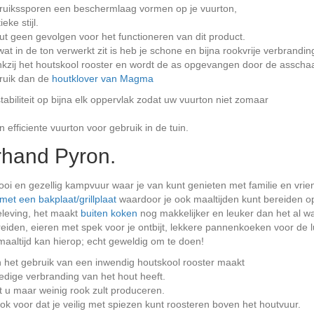
ebruikssporen een beschermlaag vormen op je vuurton,
ke stijl.
ut geen gevolgen voor het functioneren van dit product.
wat in de ton verwerkt zit is heb je schone en bijna rookvrije verbrandin
dankzij het houtskool rooster en wordt de as opgevangen door de asschaa
bruik dan de
houtklover van Magma
abiliteit op bijna elk oppervlak zodat uw vuurton niet zomaar
 efficiente vuurton voor gebruik in de tuin.
hand Pyron.
i en gezellig kampvuur waar je van kunt genieten met familie en vrie
met een bakplaat/grillplaat
waardoor je ook maaltijden kunt bereiden o
beleving, het maakt
buiten koken
nog makkelijker en leuker dan het al w
reiden, eieren met spek voor je ontbijt, lekkere pannenkoeken voor de 
 maaltijd kan hierop; echt geweldig om te doen!
n het gebruik van een inwendig houtskool rooster maakt
ledige verbranding van het hout heeft.
t u maar weinig rook zult produceren.
ook voor dat je veilig met spiezen kunt roosteren boven het houtvuur.