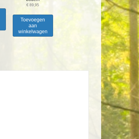
€
89,95
Toevoegen
n
aan
winkelwagen