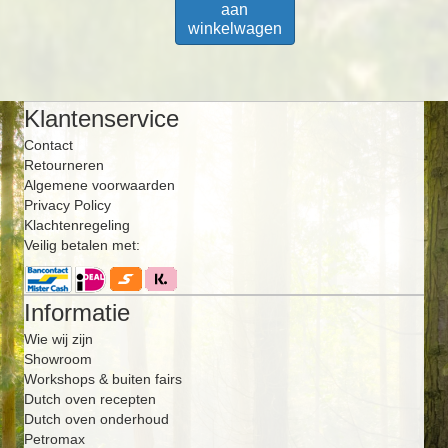
aan
winkelwagen
Klantenservice
Contact
Retourneren
Algemene voorwaarden
Privacy Policy
Klachtenregeling
Veilig betalen met:
Informatie
Wie wij zijn
Showroom
Workshops & buiten fairs
Dutch oven recepten
Dutch oven onderhoud
Petromax