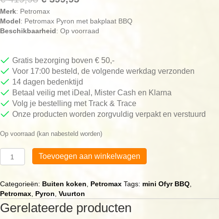
Merk
: Petromax
prijs
prijs
Model
: Petromax Pyron met bakplaat BBQ
was:
is:
Beschikbaarheid
: Op voorraad
€ 419,98.
€ 399,95.
Gratis bezorging boven € 50,-
Voor 17:00 besteld, de volgende werkdag verzonden
14 dagen bedenktijd
Betaal veilig met iDeal, Mister Cash en Klarna
Volg je bestelling met Track & Trace
Onze producten worden zorgvuldig verpakt en verstuurd
Op voorraad (kan nabesteld worden)
Feuerhand
Toevoegen aan winkelwagen
Pyron
met
bakplaat
Categorieën:
Buiten koken
,
Petromax
Tags:
mini Ofyr BBQ
,
BBQ
Petromax
,
Pyron
,
Vuurton
aantal
Gerelateerde producten