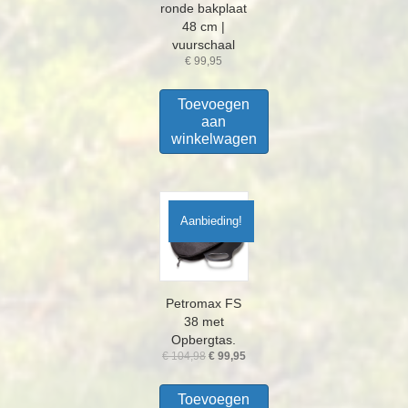
ronde bakplaat
48 cm |
vuurschaal
€
99,95
Toevoegen
aan
winkelwagen
Aanbieding!
Petromax FS
38 met
Opbergtas.
Oorspronkelijke
Huidige
€
104,98
€
99,95
prijs
prijs
was:
is:
Toevoegen
€ 104,98.
€ 99,95.