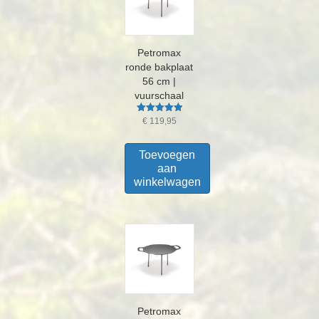
Petromax
ronde bakplaat
56 cm |
vuurschaal
Gewaardeerd
€
119,95
5.00
uit 5
Toevoegen
aan
winkelwagen
Petromax