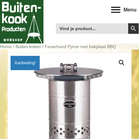
Menu
Zoek
Zoek
naar:
Home
/
Buiten koken
/ Feuerhand Pyron met bakplaat BBQ
Aanbieding!