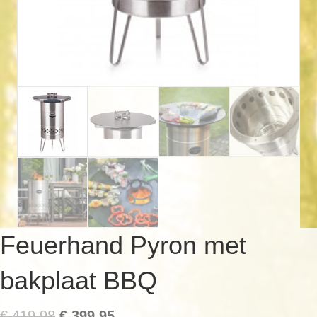
Feuerhand Pyron met
bakplaat BBQ
Oorspronkelijke
Huidige
€
419,98
€
399,95