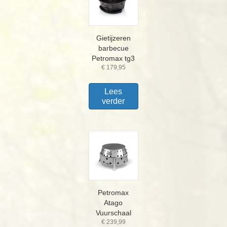
Gietijzeren
barbecue
Petromax tg3
€
179,95
Lees
verder
Petromax
Atago
Vuurschaal
€
239,99