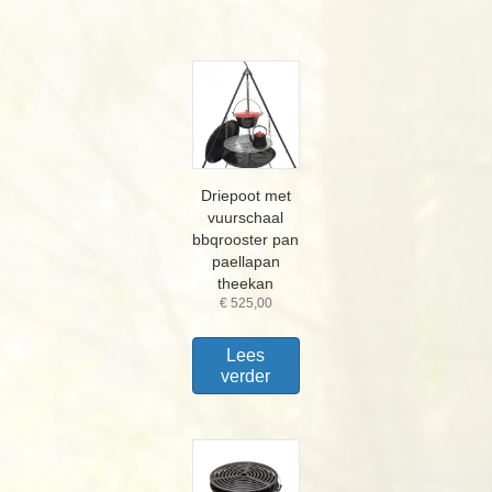
Driepoot met
vuurschaal
bbqrooster pan
paellapan
theekan
€
525,00
Lees
verder