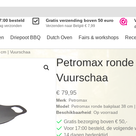
7:00 besteld
Gratis verzending boven 50 euro
ag verzonden
Verzenden naar België € 7,99
d
en
Driepoot BBQ
Dutch Oven
Fairs & workshops
Rece
 cm | Vuurschaa
Petromax ronde 
Vuurschaa
€
79,95
Merk
: Petromax
Model
: Petromax ronde bakplaat 38 cm |
Beschikbaarheid
: Op voorraad
Gratis bezorging boven € 50,-
Voor 17:00 besteld, de volgende
14 dagen bedenktijd