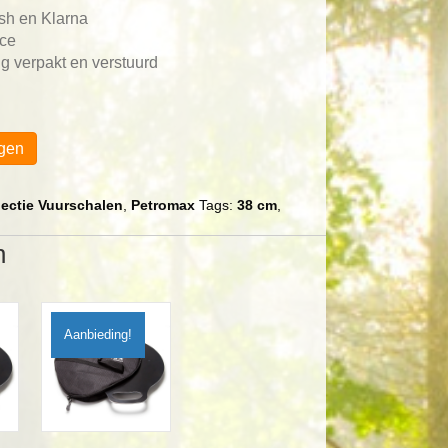
ash en Klarna
ace
g verpakt en verstuurd
gen
lectie Vuurschalen
,
Petromax
Tags:
38 cm
,
n
Aanbieding!