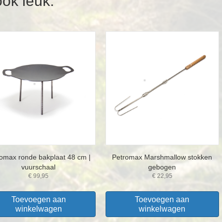
ook leuk:
omax ronde bakplaat 48 cm |
Petromax Marshmallow stokken
vuurschaal
gebogen
€
99,95
€
22,95
Toevoegen aan
Toevoegen aan
winkelwagen
winkelwagen