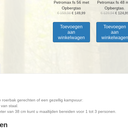
Petromax fs 56 met
Petromax fs 48 
Opbergtas
Opbergtas.
Oorspronkelijke
Huidige
Oorspro
€
159,98
€
149,99
€
129,94
€
124,9
prijs
prijs
prijs
was:
is:
was:
Toevoegen
Toevoegen
€ 159,98.
€ 149,99.
€ 129,94
aan
aan
winkelwagen
winkelwage
e roerbak gerechten of een gezellig kampvuur:
 van staal.
er van 38 cm kunt u maaltijden bereiden voor 1 tot 3 personen.
den