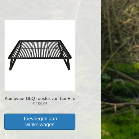
Kampvuur BBQ rooster van BonFire
€
159,95
Toevoegen aan
winkelwagen