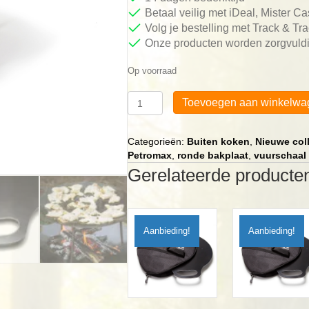
Betaal veilig met iDeal, Mister C
Volg je bestelling met Track & Tr
Onze producten worden zorgvuldi
Op voorraad
Petromax
Toevoegen aan winkelwa
ronde
bakplaat
38
Categorieën:
Buiten koken
,
Nieuwe col
cm
Petromax
,
ronde bakplaat
,
vuurschaal
|
Gerelateerde producte
Vuurschaa
aantal
Aanbieding!
Aanbieding!