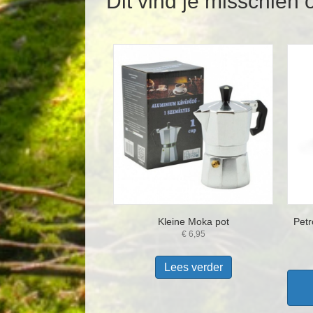
Dit vind je misschien 
Kleine Moka pot
Petr
€
6,95
Lees verder