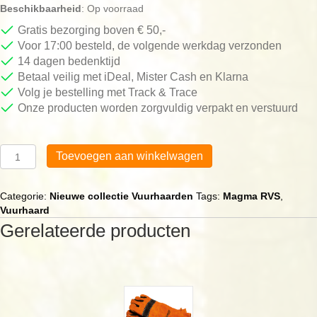
Beschikbaarheid
: Op voorraad
Gratis bezorging boven € 50,-
Voor 17:00 besteld, de volgende werkdag verzonden
14 dagen bedenktijd
Betaal veilig met iDeal, Mister Cash en Klarna
Volg je bestelling met Track & Trace
Onze producten worden zorgvuldig verpakt en verstuurd
Vuurhaard
Toevoegen aan winkelwagen
Magma
RVS
aantal
Categorie:
Nieuwe collectie Vuurhaarden
Tags:
Magma RVS
,
Vuurhaard
Gerelateerde producten