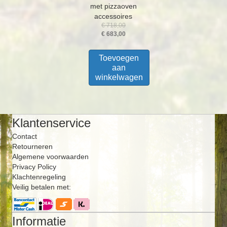
met pizzaoven
accessoires
Oorspronkelijke
€
718,00
prijs
Huidige
€
683,00
was:
prijs
€ 718,00.
is:
Toevoegen
€ 683,00.
aan
winkelwagen
Klantenservice
Contact
Retourneren
Algemene voorwaarden
Privacy Policy
Klachtenregeling
Veilig betalen met:
Informatie