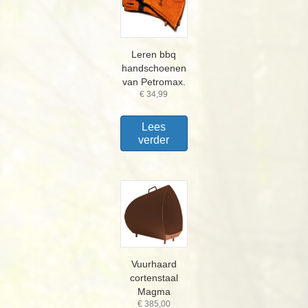
Leren bbq
handschoenen
van Petromax.
€
34,99
Lees
verder
Vuurhaard
cortenstaal
Magma
€
385,00