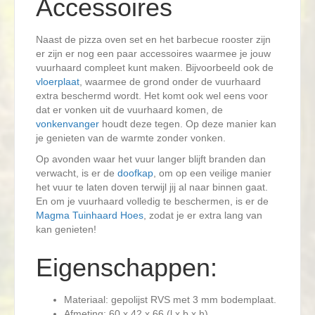
Accessoires
Naast de pizza oven set en het barbecue rooster zijn
er zijn er nog een paar accessoires waarmee je jouw
vuurhaard compleet kunt maken. Bijvoorbeeld ook de
vloerplaat
, waarmee de grond onder de vuurhaard
extra beschermd wordt. Het komt ook wel eens voor
dat er vonken uit de vuurhaard komen, de
vonkenvanger
houdt deze tegen. Op deze manier kan
je genieten van de warmte zonder vonken.
Op avonden waar het vuur langer blijft branden dan
verwacht, is er de
doofkap
, om op een veilige manier
het vuur te laten doven terwijl jij al naar binnen gaat.
En om je vuurhaard volledig te beschermen, is er de
Magma Tuinhaard Hoes
, zodat je er extra lang van
kan genieten!
Eigenschappen:
Materiaal: gepolijst RVS met 3 mm bodemplaat.
Afmeting: 60 x 42 x 66 (l x b x h)