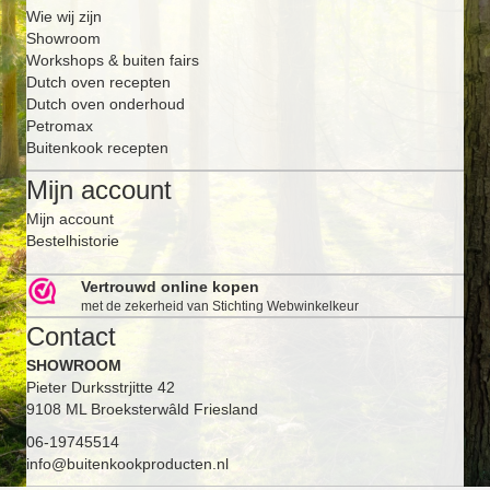
Wie wij zijn
Showroom
Workshops & buiten fairs
Dutch oven recepten
Dutch oven onderhoud
Petromax
Buitenkook recepten
Mijn account
Mijn account
Bestelhistorie
Vertrouwd online kopen
met de zekerheid van Stichting Webwinkelkeur
Contact
SHOWROOM
Pieter Durksstrjitte 42
9108 ML Broeksterwâld Friesland
06-19745514
info@buitenkookproducten.nl