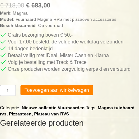
Oorspronkelijke
Huidige
€
718,00
€
683,00
Merk
: Magma
prijs
prijs
Model
: Vuurhaard Magma RVS met pizzaoven accessoires
was:
is:
Beschikbaarheid
: Op voorraad
€ 718,00.
€ 683,00.
Gratis bezorging boven € 50,-
Voor 17:00 besteld, de volgende werkdag verzonden
14 dagen bedenktijd
Betaal veilig met iDeal, Mister Cash en Klarna
Volg je bestelling met Track & Trace
Onze producten worden zorgvuldig verpakt en verstuurd
Vuurhaard
Toevoegen aan winkelwagen
Magma
RVS
met
Categorie:
Nieuwe collectie Vuurhaarden
Tags:
Magma tuinhaard
pizzaoven
rvs
,
Pizzasteen
,
Plateau van RVS
accessoires
Gerelateerde producten
aantal