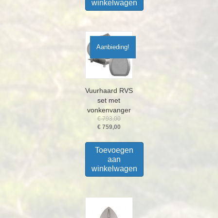
winkelwagen
Aanbieding!
Vuurhaard RVS
set met
vonkenvanger
Oorspronkelijke
€
793,00
prijs
Huidige
€
759,00
was:
prijs
€ 793,00.
is:
Toevoegen
€ 759,00.
aan
winkelwagen