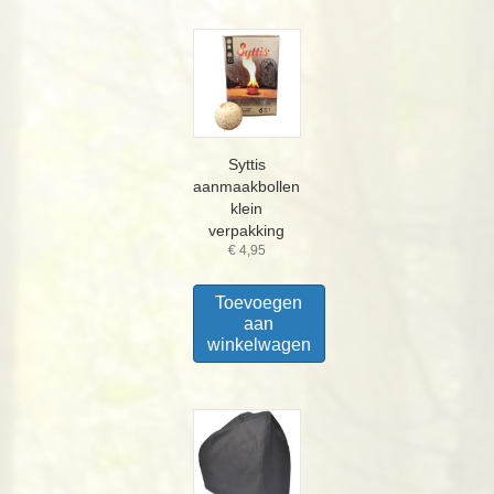
Syttis
aanmaakbollen
klein
verpakking
€
4,95
Toevoegen
aan
winkelwagen