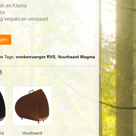
ash en Klarna
ace
g verpakt en verstuurd
gen
en
Tags:
vonkenvanger RVS
,
Vuurhaard Magma
n
Vuurhaard
ma