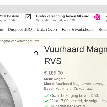
7:00 besteld
Gratis verzending boven 50 euro
ag verzonden
Verzenden naar België € 7,99
d
en
Driepoot BBQ
Dutch Oven
Fairs & workshops
Rece
 Magma vonkenvanger RVS
Vuurhaard Mag
RVS
€
185,00
Merk
: Magma
Model
: Vuurhaard Magma vonkenvange
Beschikbaarheid
: Op voorraad
Gratis bezorging boven € 50,-
Voor 17:00 besteld, de volgende
14 dagen bedenktijd