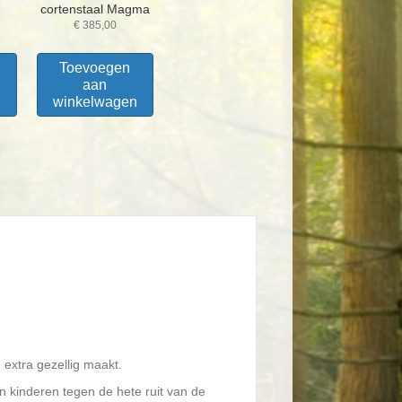
cortenstaal Magma
€
385,00
Toevoegen
aan
winkelwagen
n
 extra gezellig maakt.
kinderen tegen de hete ruit van de