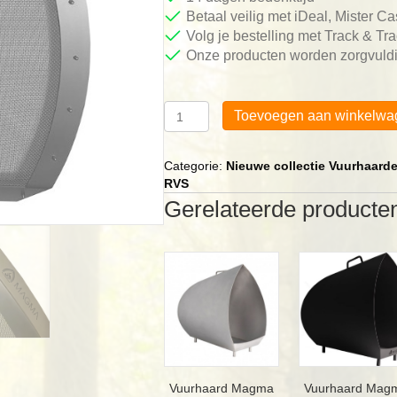
Betaal veilig met iDeal, Mister C
Volg je bestelling met Track & Tr
Onze producten worden zorgvuldi
Vuurhaard
Toevoegen aan winkelwa
Magma
vonkenvanger
RVS
Categorie:
Nieuwe collectie Vuurhaard
aantal
RVS
Gerelateerde producte
Vuurhaard Magma
Vuurhaard Mag