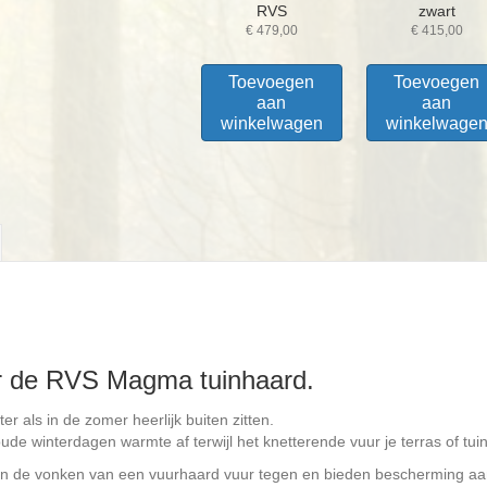
RVS
zwart
€
479,00
€
415,00
Toevoegen
Toevoegen
aan
aan
winkelwagen
winkelwage
 de RVS Magma tuinhaard.
r als in de zomer heerlijk buiten zitten.
de winterdagen warmte af terwijl het knetterende vuur je terras of tuin
de vonken van een vuurhaard vuur tegen en bieden bescherming aan 