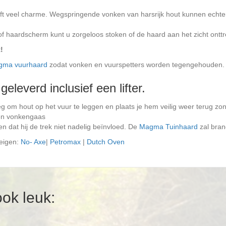
ft veel charme. Wegspringende vonken van harsrijk hout kunnen echt
aardscherm kunt u zorgeloos stoken of de haard aan het zicht onttrek
!
gma vuurhaard
zodat vonken en vuurspetters worden tegengehouden.
leverd inclusief een lifter.
eg om hout op het vuur te leggen en plaats je hem veilig weer terug zo
en vonkengaas
dat hij de trek niet nadelig beïnvloed. De
Magma Tuinhaard
zal bran
eigen:
No- Axe
|
Petromax
|
Dutch Oven
ook leuk: