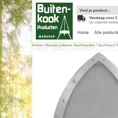
Zoek
naar:
Vandaag voor 1
De volgende werkd
Home
Alle product
Home
/
Nieuwe collectie Vuurhaarden
/ Vuurhaard