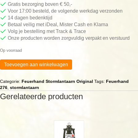
Gratis bezorging boven € 50,-
Voor 17:00 besteld, de volgende werkdag verzonden
14 dagen bedenktijd
Betaal veilig met iDeal, Mister Cash en Klarna
Volg je bestelling met Track & Trace
Onze producten worden zorgvuldig verpakt en verstuurd
Op voorraad
Feuerhand
Toevoegen aan winkelwagen
Stormlantaarn
Mat
Zwart
Categorie:
Feuerhand Stormlantaarn Original
Tags:
Feuerhand
aantal
276
,
stormlantaarn
Gerelateerde producten