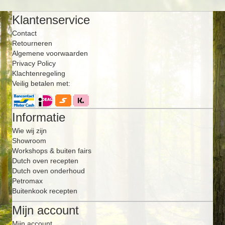
Klantenservice
Contact
Retourneren
Algemene voorwaarden
Privacy Policy
Klachtenregeling
Veilig betalen met:
Informatie
Wie wij zijn
Showroom
Workshops & buiten fairs
Dutch oven recepten
Dutch oven onderhoud
Petromax
Buitenkook recepten
Mijn account
Mijn account