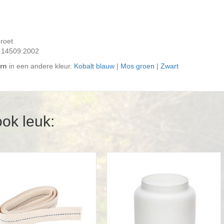
 roet
g 14509:2002
rn
in een andere kleur.
Kobalt blauw
|
Mos groen
|
Zwart
ook leuk: