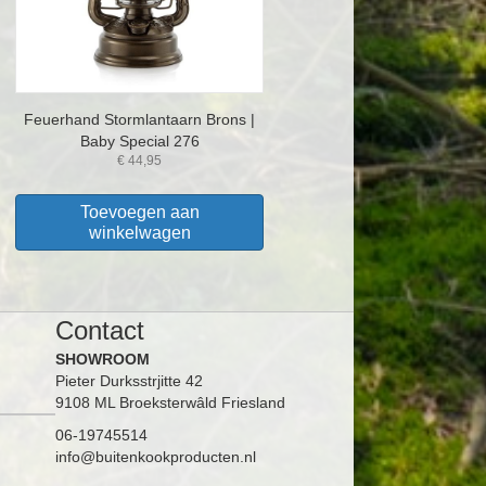
Feuerhand Stormlantaarn Brons |
Baby Special 276
€
44,95
Toevoegen aan
winkelwagen
Contact
SHOWROOM
Pieter Durksstrjitte 42
9108 ML Broeksterwâld Friesland
06-19745514
info@buitenkookproducten.nl