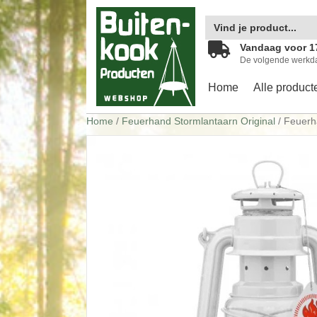
Zoek
naar:
Vandaag voor 1
De volgende werkd
Home
Alle product
Home
/
Feuerhand Stormlantaarn Original
/ Feuerh