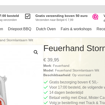
7:00 besteld
Gratis verzending boven 50 euro
ag verzonden
Verzenden naar België € 7,99
d
en
Driepoot BBQ
Dutch Oven
Fairs & workshops
Rece
and Stormlantaarn Wit
Feuerhand Storm
€
39,95
Merk
: Feuerhand
Model
: Feuerhand Stormlantaarn Wit
Beschikbaarheid
: Op voorraad
Gratis bezorging boven € 50,-
Voor 17:00 besteld, de volgende
14 dagen bedenktijd
Betaal veilig met iDeal, Mister C
Volg je bestelling met Track & Tr