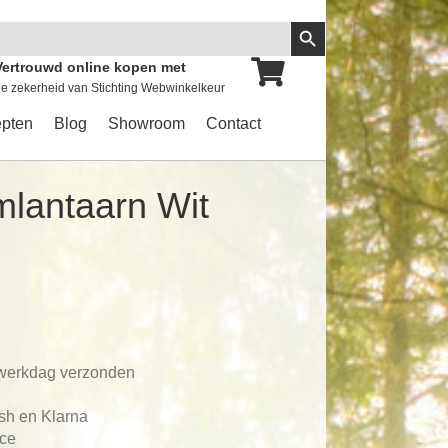
Zoekknop
Vertrouwd online kopen met
e zekerheid van Stichting Webwinkelkeur
pten
Blog
Showroom
Contact
lantaarn Wit
 werkdag verzonden
ash en Klarna
ace