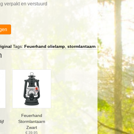
g verpakt en verstuurd
gen
iginal
Tags:
Feuerhand olielamp
,
stormlantaarn
n
Feuerhand
ijf
Stormlantaarn
Zwart
€
39,95