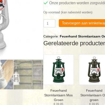
Onze producten worden zorgvuldi
Op voorraad (kan nabesteld worden)
Feuerhand
Toevoegen aan winkelwa
Stormlantaarn
Wit
aantal
Categorie:
Feuerhand Stormlantaarn Or
Gerelateerde producte
Feuerhand
Feuerhand
Stormlantaarn Mos
Stormlantaarn Ol
Groen
groen
€
39,95
€
39,95