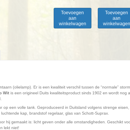
Toevoegen
Toevoegen
aan
aan
winkelwagen
winkelwage
taarn (olielamp). Er is een kwaliteit verschil tussen de “normale” sto
p Wit
is een origineel Duits kwaliteitsproduct sinds 1902 en wordt nog al
.
r op een volle tank. Geproduceerd in Duitsland volgens strenge eisen,
 luchtende kap, brandstof regelaar, glas van Schott-Suprax.
or hij gemaakt is: licht geven onder alle omstandigheden. Geschikt vo
 lekt niet!