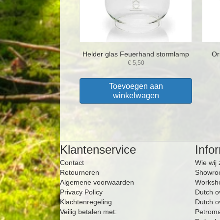
Helder glas Feuerhand stormlamp
Or
€
5,50
Toevoegen aan
winkelwagen
Klantenservice
Info
Contact
Wie wij 
Retourneren
Showro
Algemene voorwaarden
Worksho
Privacy Policy
Dutch o
Klachtenregeling
Dutch o
Veilig betalen met:
Petrom