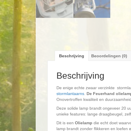
Beschrijving
Beoordelingen (0)
Beschrijving
De enige echte zwaar verzinkte stormlan
stormlantaarns
.
De Feuerhand olielam
Onovertroffen kwaliteit en duurzaamheid
Deze solide lamp brandt ongeveer 20 uu
unieke features: lange draagbeugel, zelf
Dit is een
Olielamp
die echt doet waarvo
lamp brandt zonder flikkeren en loefen en