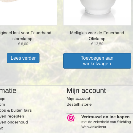
igineel lont voor Feuerhand
Melkglas voor de Feuerhand
stormlamp.
Olielamp
€
8,00
€
13,50
Lees verder
Toevoegen aan
winkelwagen
rmatie
Mijn account
zijn
Mijn account
om
Bestelhistorie
ps & buiten fairs
ven recepten
Vertrouwd online kopen
ven onderhoud
met de zekerheid van Stichting
Webwinkelkeur
ax