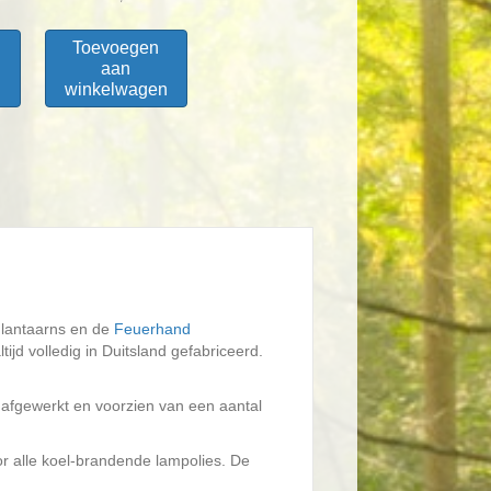
Toevoegen
aan
n
winkelwagen
rmlantaarns en de
Feuerhand
tijd volledig in Duitsland gefabriceerd.
 afgewerkt en voorzien van een aantal
or alle koel-brandende lampolies. De