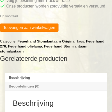
Volg je bestelling met Track & Trace
Onze producten worden zorgvuldig verpakt en verstuurd
Op voorraad
Feuerhand
Toevoegen aan winkelwagen
Bamboe
onderzetter
Stormlamp
Categorie:
Feuerhand Stormlantaarn Original
Tags:
Feuerhand
276
276
,
Feuerhand olielamp
,
Feuerhand Stormlantaarn
,
aantal
stormlantaarn
Gerelateerde producten
Beschrijving
Beoordelingen (0)
Beschrijving