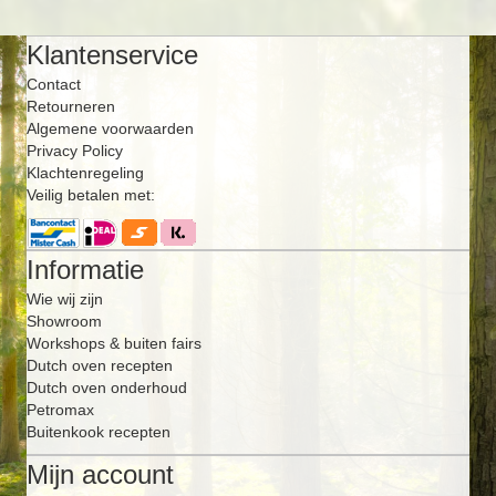
Klantenservice
Contact
Retourneren
Algemene voorwaarden
Privacy Policy
Klachtenregeling
Veilig betalen met:
Informatie
Wie wij zijn
Showroom
Workshops & buiten fairs
Dutch oven recepten
Dutch oven onderhoud
Petromax
Buitenkook recepten
Mijn account