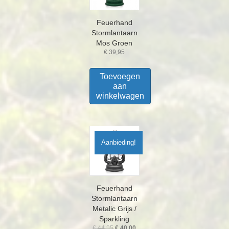
Feuerhand
Stormlantaarn
Mos Groen
€
39,95
Toevoegen
aan
winkelwagen
Aanbieding!
Feuerhand
Stormlantaarn
Metalic Grijs /
Sparkling
Oorspronkelijke
Huidige
€
44,95
€
40,00