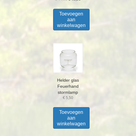
prijs
prijs
was:
is:
Toevoegen
€ 44,95.
€ 40,00.
aan
winkelwagen
Helder glas
Feuerhand
stormlamp
€
5,50
Toevoegen
aan
winkelwagen