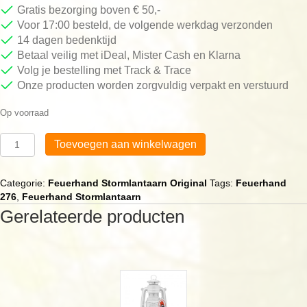
Gratis bezorging boven € 50,-
Voor 17:00 besteld, de volgende werkdag verzonden
14 dagen bedenktijd
Betaal veilig met iDeal, Mister Cash en Klarna
Volg je bestelling met Track & Trace
Onze producten worden zorgvuldig verpakt en verstuurd
Op voorraad
Feuerhand
Toevoegen aan winkelwagen
Stormlantaarn
Grijs
aantal
Categorie:
Feuerhand Stormlantaarn Original
Tags:
Feuerhand
276
,
Feuerhand Stormlantaarn
Gerelateerde producten