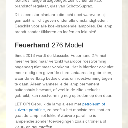
features: lange draagbeugel, zelf luchtende kap,
brandstof regelaar, glas van Schott-Suprax.
Dit is een stormlantaarn die echt doet waarvoor hij
gemaakt is: licht geven onder alle omstandigheden.
Geschikt voor alle koel-brandende lampolies. De lamp
brandt zonder flikkeren en loefen en lekt niet!
Feuerhand
276 Model
Sinds 2013 wordt de klassieke Feuerhand 276 niet
meer vertind maar verzinkt waardoor roestvorming
nagenoeg niet meer voorkomt. Het is hierdoor ook niet
meer nodig om geverfde stormlantaarns te gebruiken,
waar de verflaag bedoeld was om roestvorming tegen
te gaan. Alleen wanneer je de lamp permanent
buitenshuis bewaart, of veel in de zilte zeelucht
gebruikt, kan roestvorming nog optreden op den duur.
LET OP! Gebruik de lamp alleen met
petroleum of
zuivere paraffine
, zo heeft u het mooiste resultaat en
gaat de lamp niet lekken! Zuivere paraffine is
lampenolie zonder toevoegingen zoals citronella of
kleur- en geurstoffen.