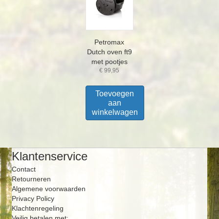
Petromax
Dutch oven ft9
met pootjes
€
99,95
Toevoegen
aan
winkelwagen
Klantenservice
Contact
Retourneren
Algemene voorwaarden
Privacy Policy
Klachtenregeling
Veilig betalen met: