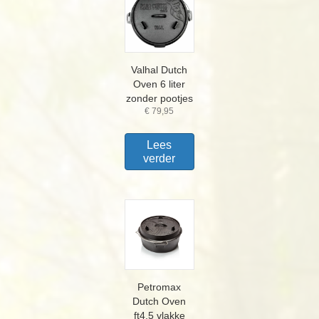
Valhal Dutch
Oven 6 liter
zonder pootjes
€
79,95
Lees
verder
Petromax
Dutch Oven
ft4,5 vlakke