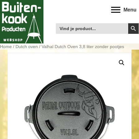
Menu
Zoek
Zoek
naar:
Home
/
Dutch oven
/ Valhal Dutch Oven 3,8 liter zonder pootjes