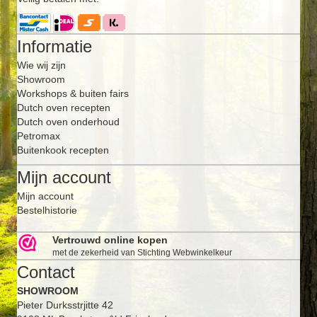
Informatie
Wie wij zijn
Showroom
Workshops & buiten fairs
Dutch oven recepten
Dutch oven onderhoud
Petromax
Buitenkook recepten
Mijn account
Mijn account
Bestelhistorie
Vertrouwd online kopen
met de zekerheid van Stichting Webwinkelkeur
Contact
SHOWROOM
Pieter Durksstrjitte 42