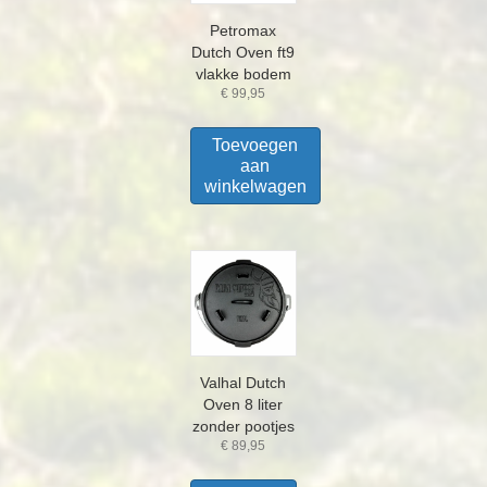
Petromax
Dutch Oven ft9
vlakke bodem
€
99,95
Toevoegen
aan
winkelwagen
Valhal Dutch
Oven 8 liter
zonder pootjes
€
89,95