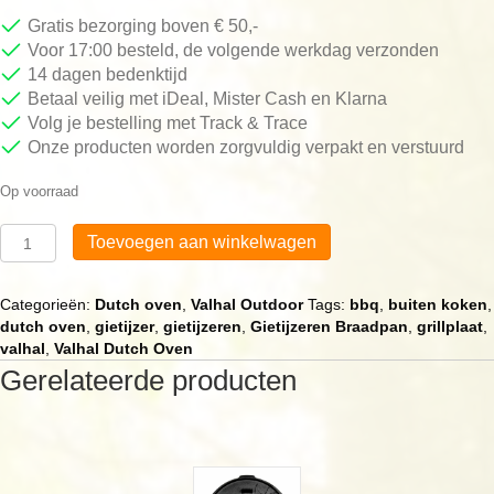
Gratis bezorging boven € 50,-
Voor 17:00 besteld, de volgende werkdag verzonden
14 dagen bedenktijd
Betaal veilig met iDeal, Mister Cash en Klarna
Volg je bestelling met Track & Trace
Onze producten worden zorgvuldig verpakt en verstuurd
Op voorraad
Valhal
Toevoegen aan winkelwagen
Dutch
Oven
3,8
Categorieën:
Dutch oven
,
Valhal Outdoor
Tags:
bbq
,
buiten koken
,
liter
dutch oven
,
gietijzer
,
gietijzeren
,
Gietijzeren Braadpan
,
grillplaat
,
zonder
valhal
,
Valhal Dutch Oven
pootjes
Gerelateerde producten
aantal