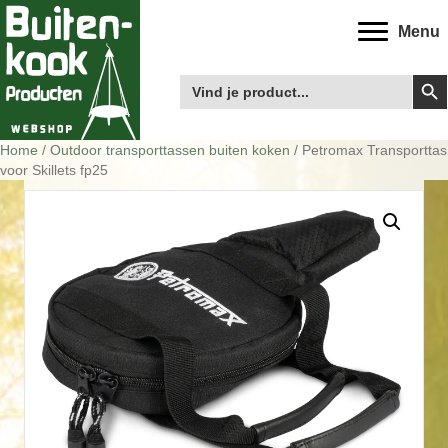
Menu
Zoek
Zoek
naar:
Home
/
Outdoor transporttassen buiten koken
/ Petromax Transporttas
voor Skillets fp25