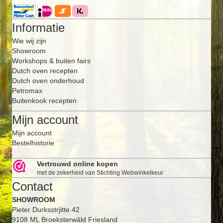
Informatie
Wie wij zijn
Showroom
Workshops & buiten fairs
Dutch oven recepten
Dutch oven onderhoud
Petromax
Buitenkook recepten
Mijn account
Mijn account
Bestelhistorie
Vertrouwd online kopen
met de zekerheid van Stichting Webwinkelkeur
Contact
SHOWROOM
Pieter Durksstrjitte 42
9108 ML Broeksterwâld Friesland