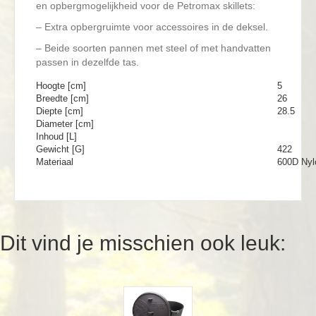
en opbergmogelijkheid voor de Petromax skillets:
– Extra opbergruimte voor accessoires in de deksel.
– Beide soorten pannen met steel of met handvatten
passen in dezelfde tas.
Hoogte [cm]
5
Breedte [cm]
26
Diepte [cm]
28.5
Diameter [cm]
Inhoud [L]
Gewicht [G]
422
Materiaal
600D Nyl
Dit vind je misschien ook leuk: