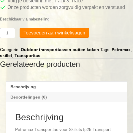
Volg je bestelling met Track & Trace
Onze producten worden zorgvuldig verpakt en verstuurd
Beschikbaar via nabestelling
Petromax
Toevoegen aan winkelwagen
Transporttas
voor
Skillets
Categorie:
Outdoor transporttassen buiten koken
Tags:
Petromax
,
fp25
skillet
,
Transporttas
aantal
Gerelateerde producten
Beschrijving
Beoordelingen (0)
Beschrijving
Petromax Transporttas voor Skillets fp25 Transport-