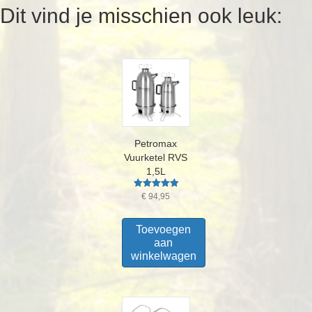
Dit vind je misschien ook leuk:
Petromax
Vuurketel RVS
1,5L
Gewaardeerd
€
94,95
5.00
uit 5
Toevoegen
aan
winkelwagen