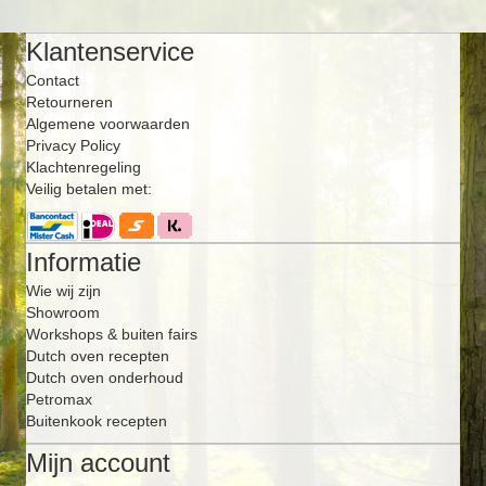
Klantenservice
Contact
Retourneren
Algemene voorwaarden
Privacy Policy
Klachtenregeling
Veilig betalen met:
Informatie
Wie wij zijn
Showroom
Workshops & buiten fairs
Dutch oven recepten
Dutch oven onderhoud
Petromax
Buitenkook recepten
Mijn account