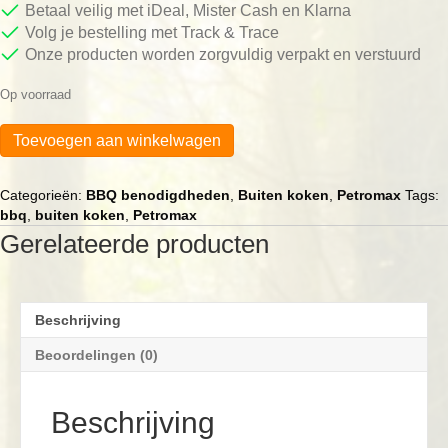
Betaal veilig met iDeal, Mister Cash en Klarna
Volg je bestelling met Track & Trace
Onze producten worden zorgvuldig verpakt en verstuurd
Op voorraad
Petromax
Toevoegen aan winkelwagen
Reflector
Oven
aantal
Categorieën:
BBQ benodigdheden
,
Buiten koken
,
Petromax
Tags:
bbq
,
buiten koken
,
Petromax
Gerelateerde producten
Beschrijving
Beoordelingen (0)
Beschrijving