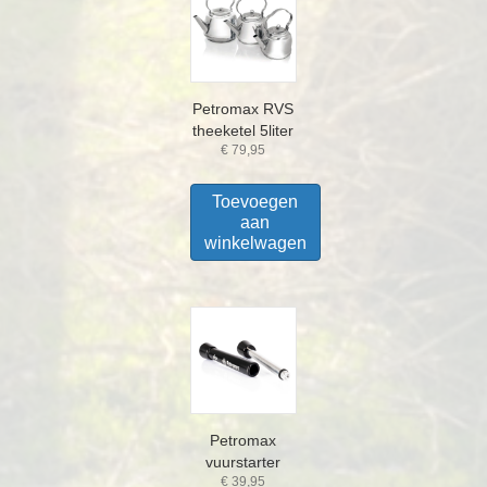
Petromax RVS
theeketel 5liter
€
79,95
Toevoegen
aan
winkelwagen
Petromax
vuurstarter
€
39,95