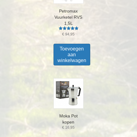
Petromax
Vuurketel RVS
1,5L
Gewaardeerd
€
94,95
5.00
uit 5
Toevoegen
aan
winkelwagen
Moka Pot
kopen
€
16,95