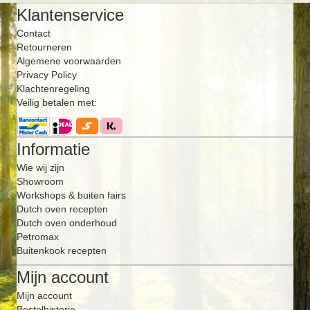
Klantenservice
Contact
Retourneren
Algemene voorwaarden
Privacy Policy
Klachtenregeling
Veilig betalen met:
Informatie
Wie wij zijn
Showroom
Workshops & buiten fairs
Dutch oven recepten
Dutch oven onderhoud
Petromax
Buitenkook recepten
Mijn account
Mijn account
Bestelhistorie