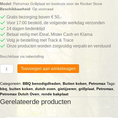
Model
: Petromax Grillplaat en kookruis voor de Rocket Stove
Beschikbaarheid
: Op voorraad
Gratis bezorging boven € 50,-
Voor 17:00 besteld, de volgende werkdag verzonden
14 dagen bedenktijd
Betaal veilig met iDeal, Mister Cash en Klarna
Volg je bestelling met Track & Trace
Onze producten worden zorgvuldig verpakt en verstuurd
Beschikbaar via nabestelling
Petromax
Toevoegen aan winkelwagen
Grillplaat
en
kookruis
Categorieën:
BBQ benodigdheden
,
Buiten koken
,
Petromax
Tags:
voor
bbq
,
buiten koken
,
dutch oven
,
gietijzeren
,
grillplaat
,
Petromax
,
de
Petromax Dutch Oven
,
ronde bakplaat
Rocket
Gerelateerde producten
Stove
aantal