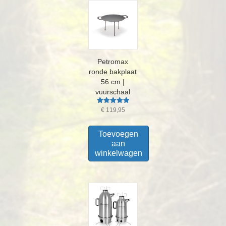
Petromax
ronde bakplaat
56 cm |
vuurschaal
Gewaardeerd
€
119,95
5.00
uit 5
Toevoegen
aan
winkelwagen