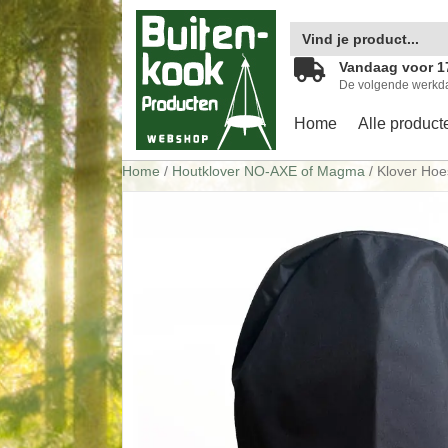
Zoek
naar:
Vandaag voor 1
De volgende werkd
Home
Alle product
Home
/
Houtklover NO-AXE of Magma
/ Klover Hoe