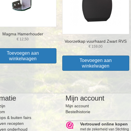
Magma Hamerhouder
€
12,50
Voorzetkap vuurhaard Zwart RVS
€
159,00
Toevoegen aan
winkelwagen
Toevoegen aan
winkelwagen
rmatie
Mijn account
zijn
Mijn account
om
Bestelhistorie
ps & buiten fairs
ven recepten
Vertrouwd online kopen
ven onderhoud
met de zekerheid van Stichting