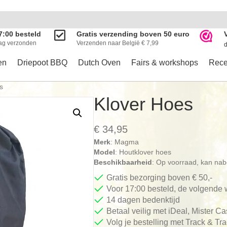
7:00 besteld
Gratis verzending boven 50 euro
ag verzonden
Verzenden naar België € 7,99
d
en
Driepoot BBQ
Dutch Oven
Fairs & workshops
Rece
s
Klover Hoes
€
34,95
Merk
: Magma
Model
: Houtklover hoes
Beschikbaarheid
: Op voorraad, kan na
Gratis bezorging boven € 50,-
Voor 17:00 besteld, de volgende
14 dagen bedenktijd
Betaal veilig met iDeal, Mister C
Volg je bestelling met Track & Tr