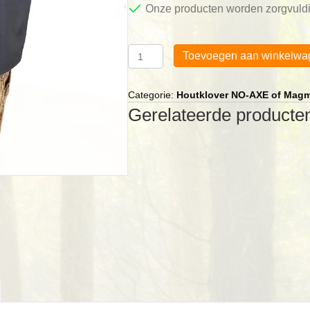
Onze producten worden zorgvuldi
Klover
Toevoegen aan winkelwa
Hoes
aantal
Categorie:
Houtklover NO-AXE of Mag
Gerelateerde producte