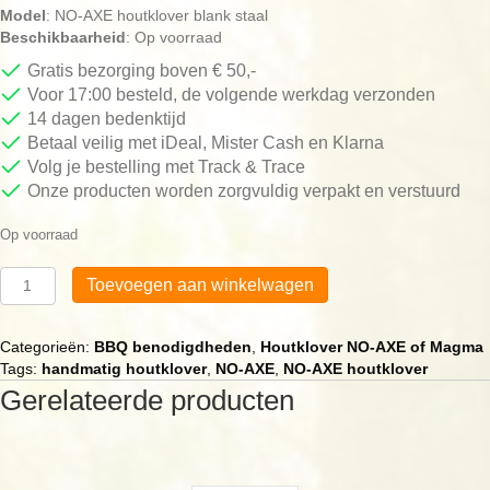
Model
: NO-AXE houtklover blank staal
Beschikbaarheid
: Op voorraad
Gratis bezorging boven € 50,-
Voor 17:00 besteld, de volgende werkdag verzonden
14 dagen bedenktijd
Betaal veilig met iDeal, Mister Cash en Klarna
Volg je bestelling met Track & Trace
Onze producten worden zorgvuldig verpakt en verstuurd
Op voorraad
“Blank
Toevoegen aan winkelwagen
Stalen”
houtklover
van
Categorieën:
BBQ benodigdheden
,
Houtklover NO-AXE of Magma
NO-
Tags:
handmatig houtklover
,
NO-AXE
,
NO-AXE houtklover
AXE
Gerelateerde producten
met
rubberen
hamer
aantal