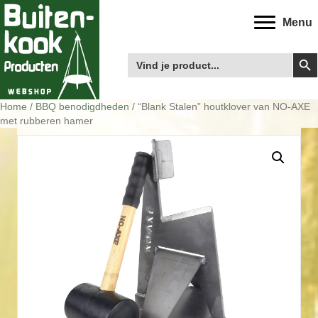
Menu
Zoek
Zoek
naar:
Home
/
BBQ benodigdheden
/ “Blank Stalen” houtklover van NO-AXE
met rubberen hamer