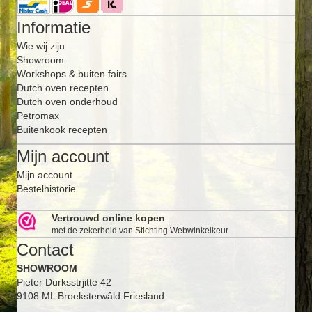
Informatie
Wie wij zijn
Showroom
Workshops & buiten fairs
Dutch oven recepten
Dutch oven onderhoud
Petromax
Buitenkook recepten
Mijn account
Mijn account
Bestelhistorie
Vertrouwd online kopen
met de zekerheid van Stichting Webwinkelkeur
Contact
SHOWROOM
Pieter Durksstrjitte 42
9108 ML Broeksterwâld Friesland