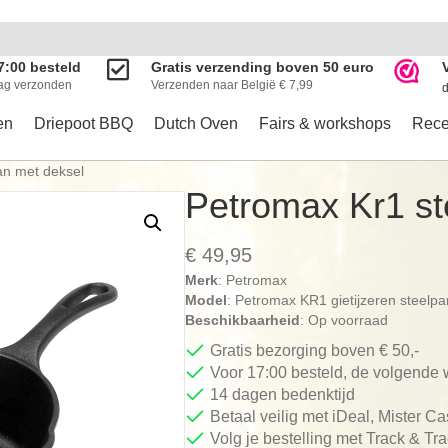
7:00 besteld
Gratis verzending boven 50 euro
ag verzonden
Verzenden naar België € 7,99
d
en
Driepoot BBQ
Dutch Oven
Fairs & workshops
Rece
an met deksel
Petromax Kr1 st
€
49,95
Merk
: Petromax
Model
: Petromax KR1 gietijzeren steelp
Beschikbaarheid
: Op voorraad
Gratis bezorging boven € 50,-
Voor 17:00 besteld, de volgende
14 dagen bedenktijd
Betaal veilig met iDeal, Mister C
Volg je bestelling met Track & Tr