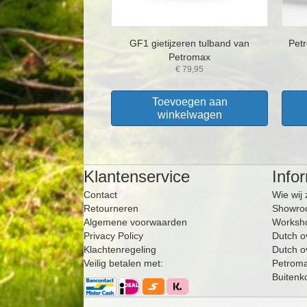
GF1 gietijzeren tulband van
Petr
Petromax
€
79,95
Toevoegen aan
winkelwagen
Klantenservice
Info
Contact
Wie wij 
Retourneren
Showro
Algemene voorwaarden
Worksho
Privacy Policy
Dutch o
Klachtenregeling
Dutch o
Veilig betalen met:
Petrom
Buitenk