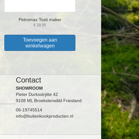
Petromax Tosti maker
€
39,95
Toevoegen aan
winkelwagen
Contact
SHOWROOM
Pieter Durksstrjitte 42
9108 ML Broeksterwâld Friesland
06-19745514
info@buitenkookproducten.nl