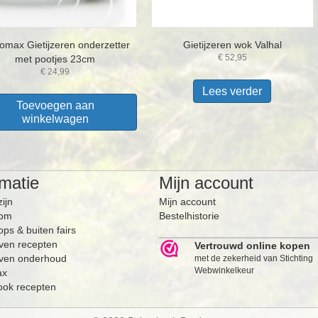
omax Gietijzeren onderzetter
Gietijzeren wok Valhal
€
52,95
met pootjes 23cm
€
24,99
Lees verder
Toevoegen aan
winkelwagen
rmatie
Mijn account
zijn
Mijn account
om
Bestelhistorie
ps & buiten fairs
ven recepten
Vertrouwd online kopen
ven onderhoud
met de zekerheid van Stichting
Webwinkelkeur
ax
ook recepten