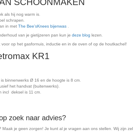
PAN SCHOONMAKEN
k als hij nog warm is.
epel schrapen.
dan in met
The Bee’sKnees bijenwas
.
nderhoud van je gietijzeren pan kun je
deze blog
lezen.
voor op het gasfornuis, inductie en in de oven of op de houtkachel!
etromax KR1
 is binnenwerks Ø 16 en de hoogte is 8 cm.
lusief het handvat (buitenwerks).
 incl deksel is 11 cm.
 op zoek naar advies?
Maak je geen zorgen! Je kunt al je vragen aan ons stellen. Wij zijn ze