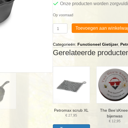
Onze producten worden zorgvuldi
Op voorraad
Petromax
Toevoegen aan winkelwa
Kr1
steelpan
met
Categorieën:
Functioneel Gietijzer
,
Pet
deksel
Gerelateerde producte
aantal
Petromax scrub XL
The Bee’sKnee
€
27,95
bijenwas
€
12,95