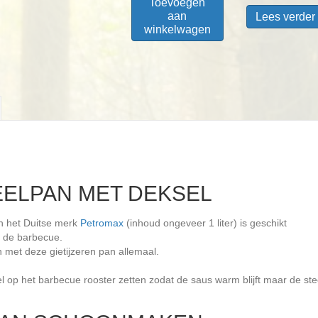
Toevoegen
aan
Lees verder
winkelwagen
EELPAN MET DEKSEL
an het Duitse merk
Petromax
(inhoud ongeveer 1 liter) is geschikt
j de barbecue.
an met deze gietijzeren pan allemaal.
el op het barbecue rooster zetten zodat de saus warm blijft maar de s