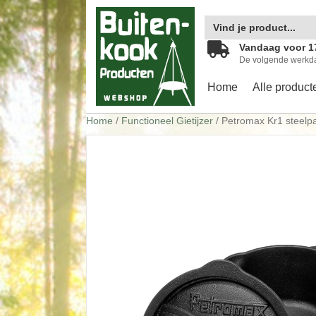
Zoek
naar:
Vandaag voor 1
De volgende werkd
Home
Alle product
Home
/
Functioneel Gietijzer
/ Petromax Kr1 steelp