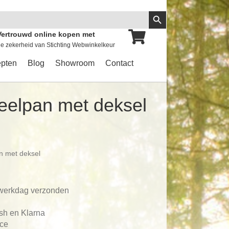
Zoekknop
Vertrouwd online kopen met
e zekerheid van Stichting Webwinkelkeur
pten
Blog
Showroom
Contact
eelpan met deksel
an met deksel
 werkdag verzonden
ash en Klarna
ace