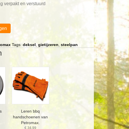
g verpakt en verstuurd
gen
romax
Tags:
deksel
,
gietijzeren
,
steelpan
n
s
Leren bbq
handschoenen van
Petromax.
€
34,99