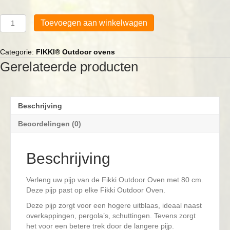
FIKKI®
Toevoegen aan winkelwagen
Verlengstuk
pijp
aantal
Categorie:
FIKKI® Outdoor ovens
Gerelateerde producten
Beschrijving
Beoordelingen (0)
Beschrijving
Verleng uw pijp van de Fikki Outdoor Oven met 80 cm.
Deze pijp past op elke Fikki Outdoor Oven.
Deze pijp zorgt voor een hogere uitblaas, ideaal naast
overkappingen, pergola’s, schuttingen. Tevens zorgt
het voor een betere trek door de langere pijp.