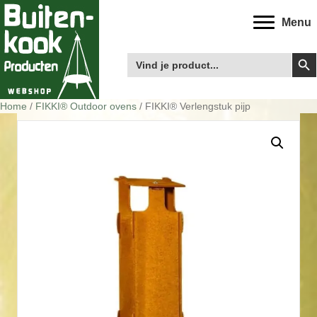
Menu
Zoek
Zoek
naar:
Home
/
FIKKI® Outdoor ovens
/ FIKKI® Verlengstuk pijp