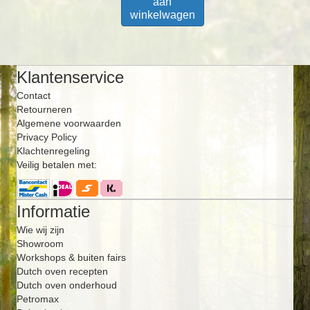
aan
winkelwagen
Klantenservice
Contact
Retourneren
Algemene voorwaarden
Privacy Policy
Klachtenregeling
Veilig betalen met:
Informatie
Wie wij zijn
Showroom
Workshops & buiten fairs
Dutch oven recepten
Dutch oven onderhoud
Petromax