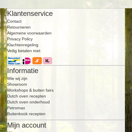
Klantenservice
Contact
Retourneren
Algemene voorwaarden
Privacy Policy
Klachtenregeling
Veilig betalen met:
Informatie
Wie wij zijn
Showroom
Workshops & buiten fairs
Dutch oven recepten
Dutch oven onderhoud
Petromax
Buitenkook recepten
Mijn account