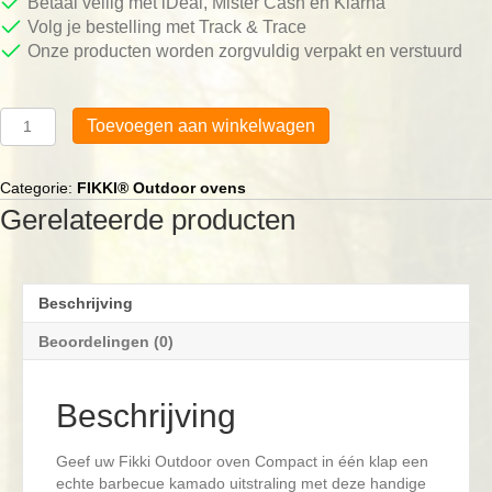
Betaal veilig met iDeal, Mister Cash en Klarna
Volg je bestelling met Track & Trace
Onze producten worden zorgvuldig verpakt en verstuurd
FIKKI®
Toevoegen aan winkelwagen
Side
Wing
Compact
Categorie:
FIKKI® Outdoor ovens
aantal
Gerelateerde producten
Beschrijving
Beoordelingen (0)
Beschrijving
Geef uw Fikki Outdoor oven Compact in één klap een
echte barbecue kamado uitstraling met deze handige