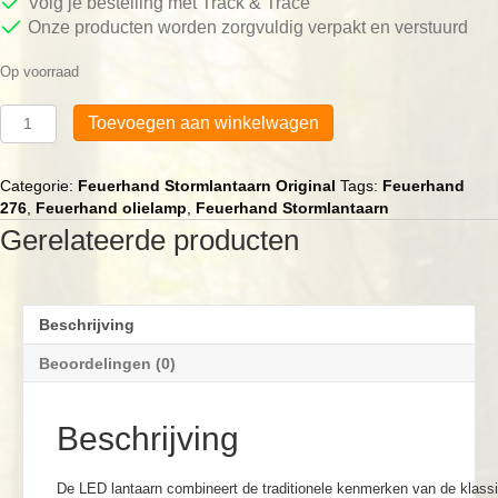
Volg je bestelling met Track & Trace
Onze producten worden zorgvuldig verpakt en verstuurd
Op voorraad
Feuerhand
Toevoegen aan winkelwagen
LED
Stormlamp
276
Categorie:
Feuerhand Stormlantaarn Original
Tags:
Feuerhand
Bronze
276
,
Feuerhand olielamp
,
Feuerhand Stormlantaarn
aantal
Gerelateerde producten
Beschrijving
Beoordelingen (0)
Beschrijving
De LED lantaarn combineert de traditionele kenmerken van de kla