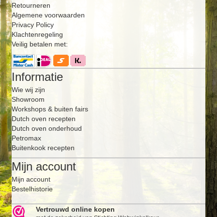
Retourneren
Algemene voorwaarden
Privacy Policy
Klachtenregeling
Veilig betalen met:
Informatie
Wie wij zijn
Showroom
Workshops & buiten fairs
Dutch oven recepten
Dutch oven onderhoud
Petromax
Buitenkook recepten
Mijn account
Mijn account
Bestelhistorie
Vertrouwd online kopen