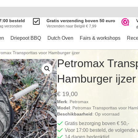
7:00 besteld
Gratis verzending boven 50 euro
ag verzonden
Verzenden naar België € 7,99
d
en
Driepoot BBQ
Dutch Oven
Fairs & workshops
Rece
romax Transporttas voor Hamburger ijzer
Petromax Transp
Hamburger ijzer
€
19,00
Merk
: Petromax
Model
: Petromax Transporttas voor Hamb
Beschikbaarheid
: Op voorraad
Gratis bezorging boven € 50,-
Voor 17:00 besteld, de volgende
14 dagen bedenktijd