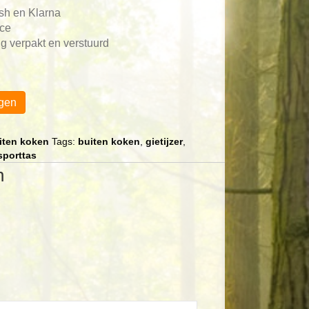
ash en Klarna
ace
g verpakt en verstuurd
gen
iten koken
Tags:
buiten koken
,
gietijzer
,
sporttas
n