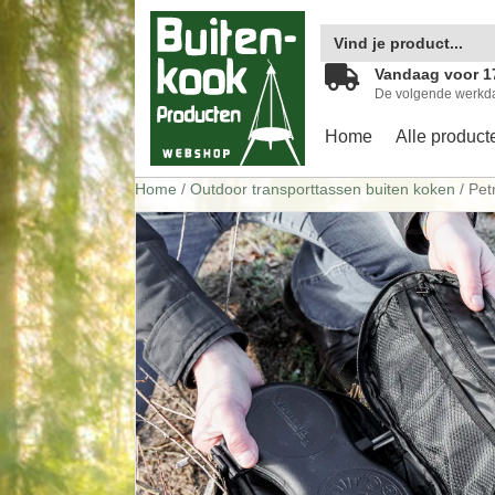
Zoek
naar:
Vandaag voor 1
De volgende werkd
Home
Alle product
Home
/
Outdoor transporttassen buiten koken
/ Pet