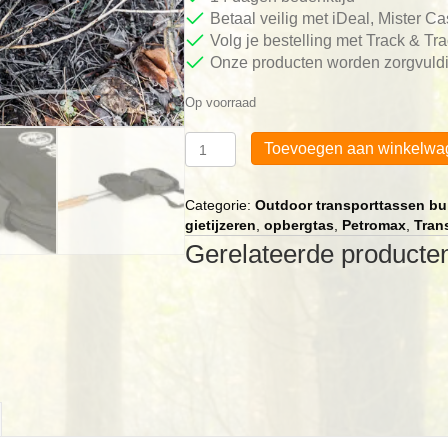
Betaal veilig met iDeal, Mister C
Volg je bestelling met Track & Tr
Onze producten worden zorgvuldi
Op voorraad
Petromax
Toevoegen aan winkelwa
Transporttas
voor
Hamburger
Categorie:
Outdoor transporttassen bu
ijzer
gietijzeren
,
opbergtas
,
Petromax
,
Tran
aantal
Gerelateerde producte