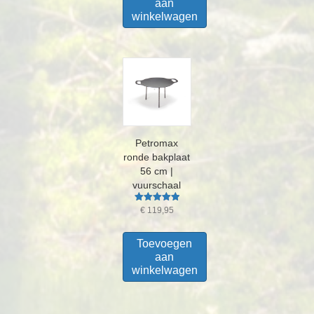
aan
winkelwagen
Petromax
ronde bakplaat
56 cm |
vuurschaal
Gewaardeerd
€
119,95
5.00
uit 5
Toevoegen
aan
winkelwagen