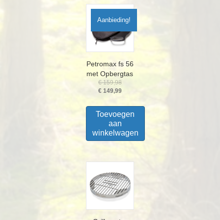
Aanbieding!
Petromax fs 56
met Opbergtas
Oorspronkelijke
€
159,98
prijs
Huidige
€
149,99
was:
prijs
€ 159,98.
is:
Toevoegen
€ 149,99.
aan
winkelwagen