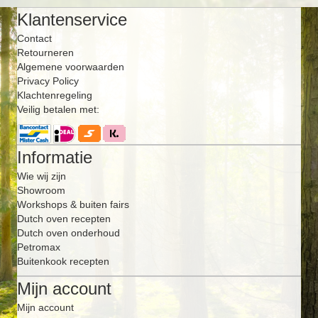
Klantenservice
Contact
Retourneren
Algemene voorwaarden
Privacy Policy
Klachtenregeling
Veilig betalen met:
Informatie
Wie wij zijn
Showroom
Workshops & buiten fairs
Dutch oven recepten
Dutch oven onderhoud
Petromax
Buitenkook recepten
Mijn account
Mijn account