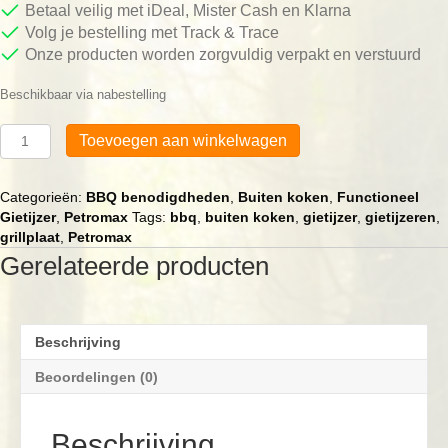
Betaal veilig met iDeal, Mister Cash en Klarna
Volg je bestelling met Track & Trace
Onze producten worden zorgvuldig verpakt en verstuurd
Beschikbaar via nabestelling
Petromax
Toevoegen aan winkelwagen
Broodspies
aantal
Categorieën:
BBQ benodigdheden
,
Buiten koken
,
Functioneel
Gietijzer
,
Petromax
Tags:
bbq
,
buiten koken
,
gietijzer
,
gietijzeren
,
grillplaat
,
Petromax
Gerelateerde producten
Beschrijving
Beoordelingen (0)
Beschrijving