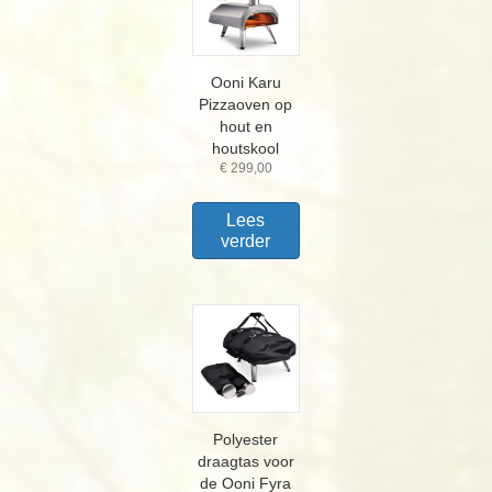
Ooni Karu
Pizzaoven op
hout en
houtskool
€
299,00
Lees
verder
Polyester
draagtas voor
de Ooni Fyra