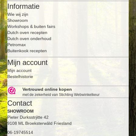
Informatie
Wie wij zijn
Showroom
Workshops & buiten fairs
Dutch oven recepten
Dutch oven onderhoud
Petromax
Buitenkook recepten
Mijn account
Mijn account
Bestelhistorie
Vertrouwd online kopen
met de zekerheid van Stichting Webwinkelkeur
Contact
SHOWROOM
Pieter Durksstrjitte 42
9108 ML Broeksterwâld Friesland
06-19745514