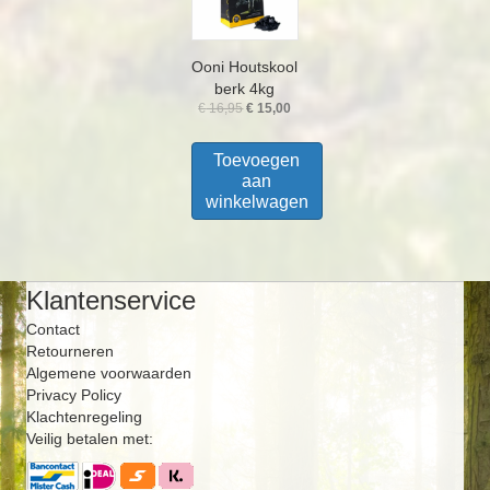
Ooni Houtskool
berk 4kg
Oorspronkelijke
Huidige
€
16,95
€
15,00
prijs
prijs
was:
is:
Toevoegen
€ 16,95.
€ 15,00.
aan
winkelwagen
Klantenservice
Contact
Retourneren
Algemene voorwaarden
Privacy Policy
Klachtenregeling
Veilig betalen met: