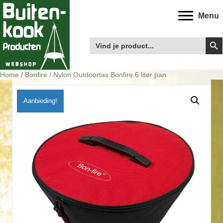
Menu
Zoek
Zoek
naar:
Home
/
Bonfire
/ Nylon Outdoortas Bonfire 6 liter pan
Aanbieding!