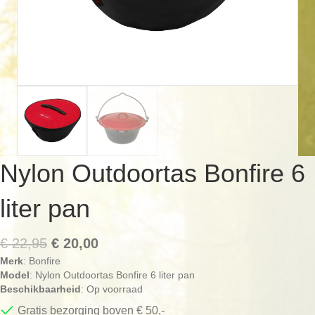
Nylon Outdoortas Bonfire 6
liter pan
Oorspronkelijke
Huidige
€
22,95
€
20,00
Merk
: Bonfire
prijs
prijs
Model
: Nylon Outdoortas Bonfire 6 liter pan
was:
is:
Beschikbaarheid
: Op voorraad
€ 22,95.
€ 20,00.
Gratis bezorging boven € 50,-