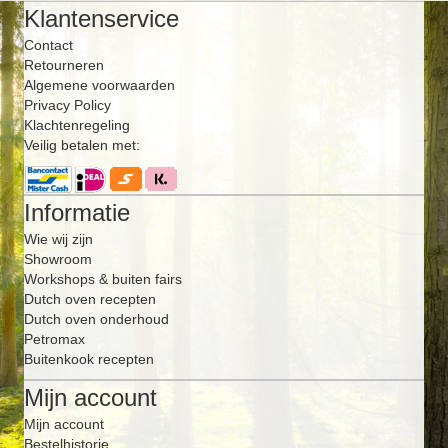
Klantenservice
Contact
Retourneren
Algemene voorwaarden
Privacy Policy
Klachtenregeling
Veilig betalen met:
Informatie
Wie wij zijn
Showroom
Workshops & buiten fairs
Dutch oven recepten
Dutch oven onderhoud
Petromax
Buitenkook recepten
Mijn account
Mijn account
Bestelhistorie