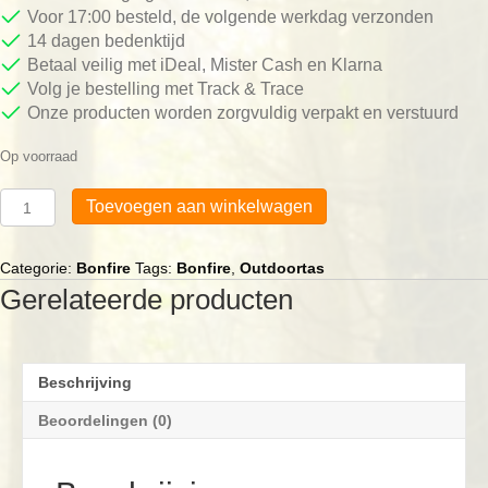
Voor 17:00 besteld, de volgende werkdag verzonden
14 dagen bedenktijd
Betaal veilig met iDeal, Mister Cash en Klarna
Volg je bestelling met Track & Trace
Onze producten worden zorgvuldig verpakt en verstuurd
Op voorraad
Nylon
Toevoegen aan winkelwagen
Outdoortas
Bonfire
6
Categorie:
Bonfire
Tags:
Bonfire
,
Outdoortas
liter
Gerelateerde producten
pan
aantal
Beschrijving
Beoordelingen (0)