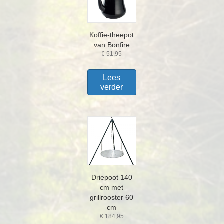
Koffie-theepot
van Bonfire
€
51,95
Lees
verder
Driepoot 140
cm met
grillrooster 60
cm
€
184,95