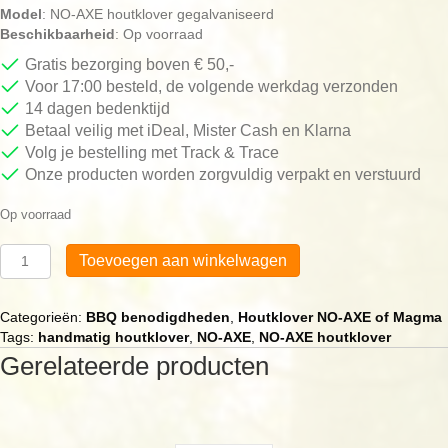
Model
: NO-AXE houtklover gegalvaniseerd
Beschikbaarheid
: Op voorraad
Gratis bezorging boven € 50,-
Voor 17:00 besteld, de volgende werkdag verzonden
14 dagen bedenktijd
Betaal veilig met iDeal, Mister Cash en Klarna
Volg je bestelling met Track & Trace
Onze producten worden zorgvuldig verpakt en verstuurd
Op voorraad
Gegalvaniseerde
Toevoegen aan winkelwagen
houtkloverset
van
NO-
Categorieën:
BBQ benodigdheden
,
Houtklover NO-AXE of Magma
AXE
Tags:
handmatig houtklover
,
NO-AXE
,
NO-AXE houtklover
met
Gerelateerde producten
rubberen
hamer
aantal