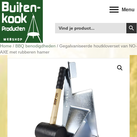
Menu
Zoek
Zoek
naar:
Home
/
BBQ benodigdheden
/ Gegalvaniseerde houtkloverset van NO-
AXE met rubberen hamer