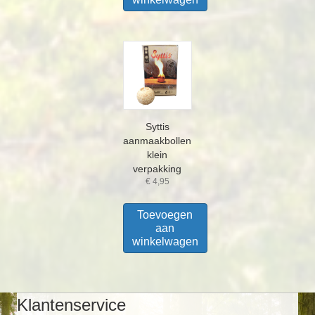
Syttis
aanmaakbollen
klein
verpakking
€
4,95
Toevoegen
aan
winkelwagen
Klantenservice