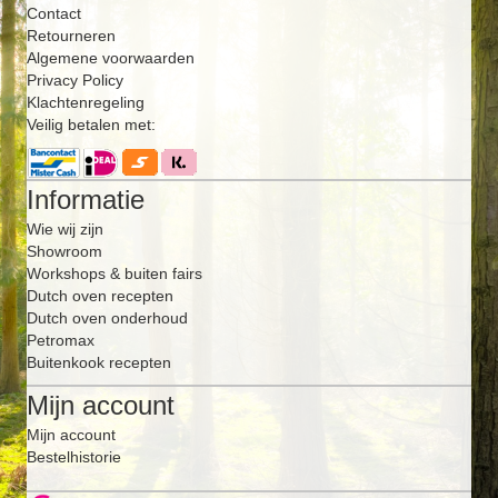
Contact
Retourneren
Algemene voorwaarden
Privacy Policy
Klachtenregeling
Veilig betalen met:
Informatie
Wie wij zijn
Showroom
Workshops & buiten fairs
Dutch oven recepten
Dutch oven onderhoud
Petromax
Buitenkook recepten
Mijn account
Mijn account
Bestelhistorie