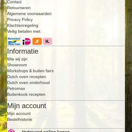
Contact
Retourneren
Algemene voorwaarden
Privacy Policy
Klachtenregeling
Veilig betalen met:
Informatie
Wie wij zijn
Showroom
Workshops & buiten fairs
Dutch oven recepten
Dutch oven onderhoud
Petromax
Buitenkook recepten
Mijn account
Mijn account
Bestelhistorie
Vertrouwd online kopen