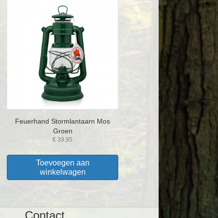
Feuerhand Stormlantaarn Mos
Groen
€
39,95
Toevoegen aan
winkelwagen
Contact