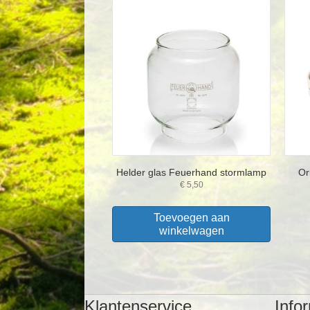
Helder glas Feuerhand stormlamp
Or
€
5,50
Toevoegen aan
winkelwagen
Klantenservice
Info