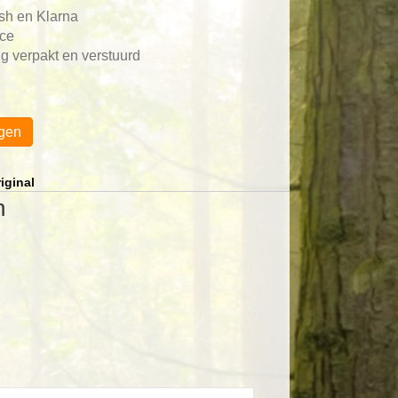
ash en Klarna
ace
g verpakt en verstuurd
gen
iginal
n