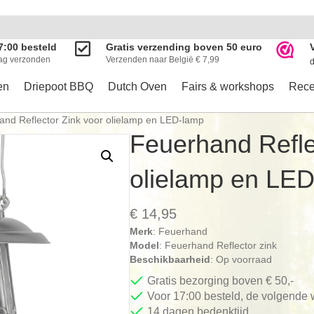
7:00 besteld
Gratis verzending boven 50 euro
ag verzonden
Verzenden naar België € 7,99
d
en
Driepoot BBQ
Dutch Oven
Fairs & workshops
Rece
and Reflector Zink voor olielamp en LED-lamp
Feuerhand Refle
olielamp en LE
€
14,95
Merk
: Feuerhand
Model
: Feuerhand Reflector zink
Beschikbaarheid
: Op voorraad
Gratis bezorging boven € 50,-
Voor 17:00 besteld, de volgende
14 dagen bedenktijd