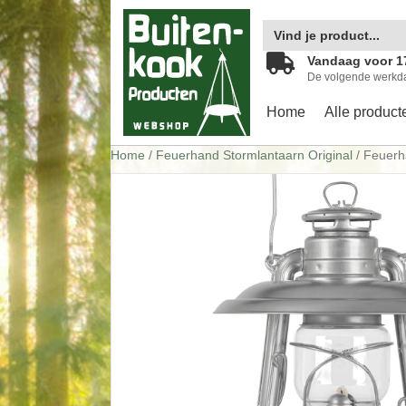
Zoek
naar:
Vandaag voor 1
De volgende werkd
Home
Alle product
Home
/
Feuerhand Stormlantaarn Original
/ Feuerh