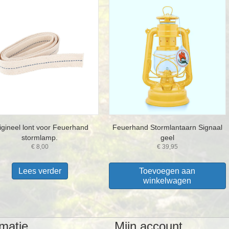
igineel lont voor Feuerhand
Feuerhand Stormlantaarn Signaal
stormlamp.
geel
€
8,00
€
39,95
Lees verder
Toevoegen aan
winkelwagen
rmatie
Mijn account