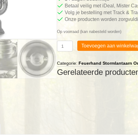
Betaal veilig met iDeal, Mister C
Volg je bestelling met Track & Tr
Onze producten worden zorgvuldi
Op voorraad (kan nabesteld worden)
Feuerhand
Toevoegen aan winkelwa
Reflector
Zink
voor
Categorie:
Feuerhand Stormlantaarn Or
olielamp
Gerelateerde producte
en
LED-
lamp
aantal