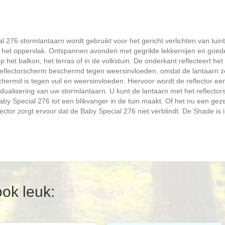
 276 stormlantaarn wordt gebruikt voor het gericht verlichten van tuinta
 of het oppervlak. Ontspannen avonden met gegrilde lekkernijen en goed
 op het balkon, het terras of in de volkstuin. De onderkant reflecteert het
eflectorscherm beschermd tegen weersinvloeden, omdat de lantaarn ze
hermd is tegen vuil en weersinvloeden. Hiervoor wordt de reflector e
idualisering van uw stormlantaarn. U kunt de lantaarn met het reflect
 Special 276 tot een blikvanger in de tuin maakt. Of het nu een gezell
ctor zorgt ervoor dat de Baby Special 276 niet verblindt. De Shade is 
ook leuk: