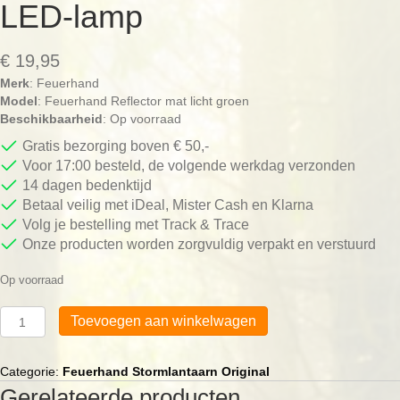
LED-lamp
€
19,95
Merk
: Feuerhand
Model
: Feuerhand Reflector mat licht groen
Beschikbaarheid
: Op voorraad
Gratis bezorging boven € 50,-
Voor 17:00 besteld, de volgende werkdag verzonden
14 dagen bedenktijd
Betaal veilig met iDeal, Mister Cash en Klarna
Volg je bestelling met Track & Trace
Onze producten worden zorgvuldig verpakt en verstuurd
Op voorraad
Feuerhand
Toevoegen aan winkelwagen
Reflector
Licht
Groen
Categorie:
Feuerhand Stormlantaarn Original
voor
Gerelateerde producten