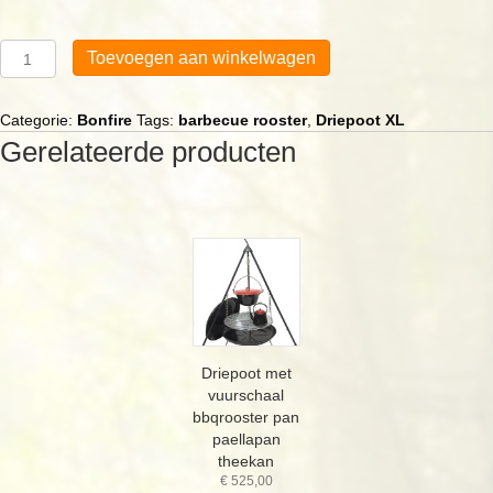
Driepoot
Toevoegen aan winkelwagen
XL
met
barbecue
Categorie:
Bonfire
Tags:
barbecue rooster
,
Driepoot XL
rooster
Gerelateerde producten
aantal
Driepoot met
vuurschaal
bbqrooster pan
paellapan
theekan
€
525,00