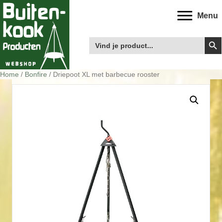
Menu
Zoek
Zoek
naar:
Home
/
Bonfire
/ Driepoot XL met barbecue rooster