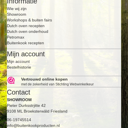
Informatie
Wie wij zijn
Showroom
Workshops & buiten fairs
Dutch oven recepten
Dutch oven onderhoud
Petromax
Buitenkook recepten
Mijn account
Mijn account
Bestelhistorie
Vertrouwd online kopen
met de zekerheid van Stichting Webwinkelkeur
Contact
SHOWROOM
Pieter Durksstrjitte 42
9108 ML Broeksterwâld Friesland
06-19745514
info@buitenkookproducten.nl