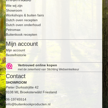
Wie wij zijn
Showroom
Workshops & buiten fairs
Dutch oven recepten
Dutch oven onderhoud
Petromax
Buitenkook recepten
Mijn account
Mijn account
Bestelhistorie
Vertrouwd online kopen
met de zekerheid van Stichting Webwinkelkeur
Contact
SHOWROOM
Pieter Durksstrjitte 42
9108 ML Broeksterwâld Friesland
06-19745514
info@buitenkookproducten.nl