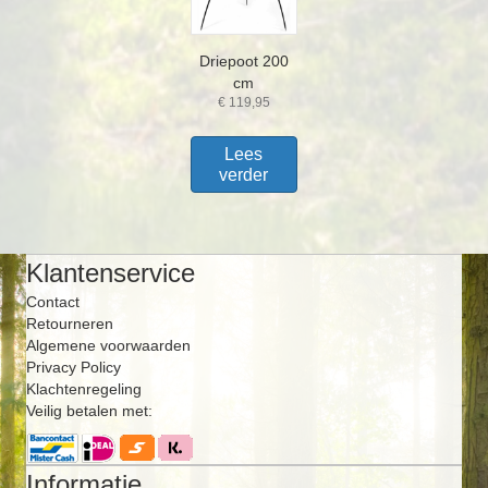
Driepoot 200
cm
€
119,95
Lees
verder
Klantenservice
Contact
Retourneren
Algemene voorwaarden
Privacy Policy
Klachtenregeling
Veilig betalen met:
Informatie