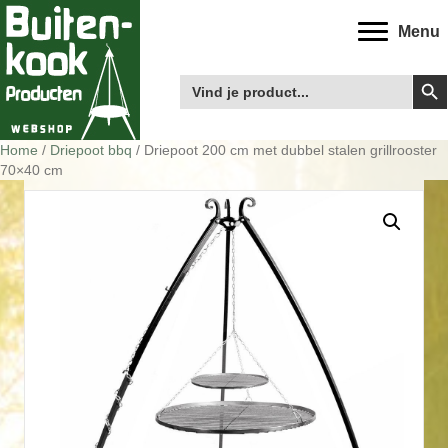
Menu
Zoek
Zoek
naar:
Home
/
Driepoot bbq
/ Driepoot 200 cm met dubbel stalen grillrooster
70×40 cm