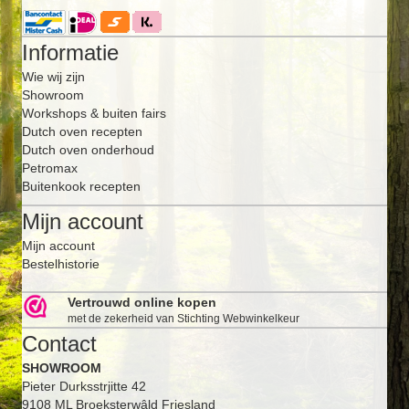
Informatie
Wie wij zijn
Showroom
Workshops & buiten fairs
Dutch oven recepten
Dutch oven onderhoud
Petromax
Buitenkook recepten
Mijn account
Mijn account
Bestelhistorie
Vertrouwd online kopen
met de zekerheid van Stichting Webwinkelkeur
Contact
SHOWROOM
Pieter Durksstrjitte 42
9108 ML Broeksterwâld Friesland