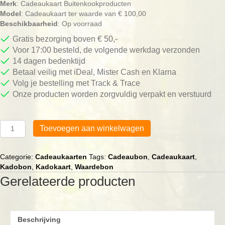
Merk
: Cadeaukaart Buitenkookproducten
Model
: Cadeaukaart ter waarde van € 100,00
Beschikbaarheid
: Op voorraad
Gratis bezorging boven € 50,-
Voor 17:00 besteld, de volgende werkdag verzonden
14 dagen bedenktijd
Betaal veilig met iDeal, Mister Cash en Klarna
Volg je bestelling met Track & Trace
Onze producten worden zorgvuldig verpakt en verstuurd
Cadeaukaart
Toevoegen aan winkelwagen
waarde
€
100,00
Categorie:
Cadeaukaarten
Tags:
Cadeaubon
,
Cadeaukaart
,
aantal
Kadobon
,
Kadokaart
,
Waardebon
Gerelateerde producten
Beschrijving